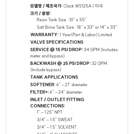
모델명 / 제조국가:
Clack WS125A / 미국
크기 / 중량:
Resin Tank Size : 10” x 55”
Salt Brine Tank Size : 18” x 33” or 14” x 33”
WARRANTY:
1 Year(Part & Labor) Limited
VALVE SPECIFICATIONS
SERVICE @ 15 PSI DROP:
34 GPM (Includes
meter and bypass)
BACKWASH @ 25 PSI DROP:
32 GPM
(Include bypass)
TANK APPLICATIONS
SOFTENER:
6″ – 21″ diameter
FILTER*:
6″ – 24″ diameter
INLET / OUTLET FITTING
CONNECTIONS:
1″ – 1.25″ NPT
3/4″ – 1.5″ SWEAT
3/4″ – 1.5″ SOLVENT