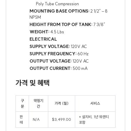
Poly Tube Compression
MOUNTING BASE OPTIONS:
2 1/2″ – 8
NPSM
HEIGHT FROM TOP OF TANK:
7 3/8″
WEIGHT:
4.5 Lbs
ELECTRICAL
SUPPLY VOLTAGE:
120V AC
SUPPLY FREQUENCY:
60 Hz
OUTPUT VOLTAGE:
120V AC
OUTPUT CURRENT:
500 mA
가격 및 혜택
구
약정기
가격 (월)
서비스
분
간
판
* 설치비, 1년 워렌티
N/A
$3,499.00
매
포함