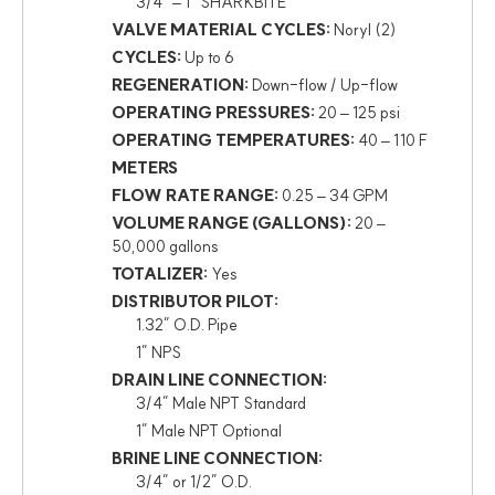
3/4″ – 1″ SHARKBITE
VALVE MATERIAL CYCLES:
Noryl (2)
CYCLES:
Up to 6
REGENERATION:
Down-flow / Up-flow
OPERATING PRESSURES:
20 – 125 psi
OPERATING TEMPERATURES:
40 – 110 F
METERS
FLOW RATE RANGE:
0.25 – 34 GPM
VOLUME RANGE (GALLONS):
20 –
50,000 gallons
TOTALIZER:
Yes
DISTRIBUTOR PILOT:
1.32″ O.D. Pipe
1″ NPS
DRAIN LINE CONNECTION:
3/4″ Male NPT Standard
1″ Male NPT Optional
BRINE LINE CONNECTION:
3/4″ or 1/2″ O.D.