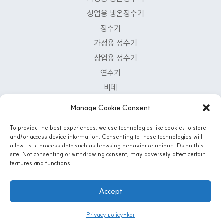
상업용 냉온정수기
정수기
가정용 정수기
상업용 정수기
연수기
비데
공기청정기
Manage Cookie Consent
Customer Support Center
To provide the best experiences, we use technologies like cookies to store
and/or access device information. Consenting to these technologies will
1-800-222-5502
allow us to process data such as browsing behavior or unique IDs on this
Mon - Fri: 8 AM - 5 PM | Sat: 8:30 Am - 12PM
site. Not consenting or withdrawing consent, may adversely affect certain
features and functions.
Accept
Instagram
© 2026 AQUA-LIFE WATER SYSTEMS, CO. All Rights Reserved
Privacy policy-kor