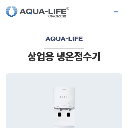
콘
텐
츠
로
건
너
뛰
상업용 냉온정수기
기