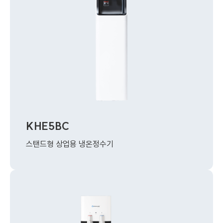
KHE5BC
스탠드형 상업용 냉온정수기