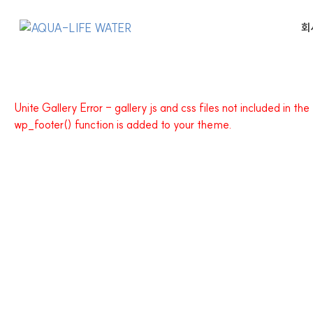
콘
텐
회
츠
로
건
너
Unite Gallery Error - gallery js and css files not included in th
뛰
wp_footer() function is added to your theme.
기